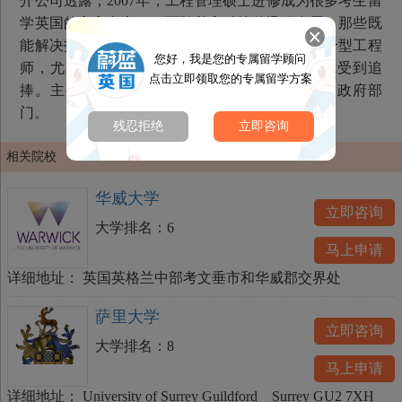
介公司透露，2007年，工程管理硕士进修成为很多考生留
学英国的主方向之一。而随着高科技的迅猛发展，那些既
能解决技术问题，又懂得国际商业操作规则的复合型工程
您好，我是您的专属留学顾问
师，尤为抢手，身价看涨。职业型会计学硕士也受到追
点击立即领取您的专属留学方案
捧。主要就来方向：商业性企业、服务性企业、政府部
门。
残忍拒绝
立即咨询
相关院校
华威大学
立即咨询
大学排名：
6
马上申请
详细地址：
英国英格兰中部考文垂市和华威郡交界处
萨里大学
立即咨询
大学排名：
8
马上申请
详细地址：
University of Surrey Guildford Surrey GU2 7XH