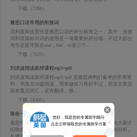
下载（7266）
雅思口语常用的衔接词
流利度和连贯性是雅思口语的评分标准之一。其中，连接
词和语篇标示词的使用是一项重要的评分项。不过大部分
考生还是停留在and，but，so这三个...
下载（7025）
刘洪波阅读真经课程mp3+pdf
刘洪波阅读真经课程mp3+pdf 是雅思烤鸭们备考的常用资
料，书里共30篇阅读，用来做练习再好不过，而且文章后
面有重点词汇，还有翻译。推...
下载（8305）
致命一招搞定雅思长难句
您好，我是您的专属留学顾问
雅思中，每个人的难点都是不一样的。那么今天给大家介
点击立即领取您的专属留学方案
绍致命一招搞定雅思长难句。下面先看下长难句的分析。
长难句分析步骤1、子句拆分 判断：谓...