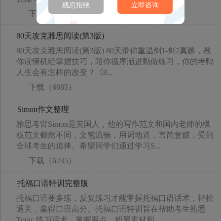
残忍拒绝
立即咨询
下载（6340）
80天攻克雅思阅读(第3版)
80天攻克雅思阅读(第3版) 80天带你重温剑1-剑7真题，教
你读懂机经掌握技巧，陪你循序渐进勤做练习，你的考鸭
人生会有怎样的改变？《8...
下载（6685）
Simon作文整理
雅思考官Simon是英国人，他的写作范文和国内老师的模
板范文截然不同，文笔流畅，用词地道，言简意赅，受到
全球考生的追捧。希望同学们通过学习S...
下载（6235）
托福口语特训完整版
托福口语要多练，反复练习才能掌握托福口语话术，轻松
通关，赢得口语高分。托福口语特训旨在帮助考生熟悉
Topic,练习话术，掌握要点，积累素材和...