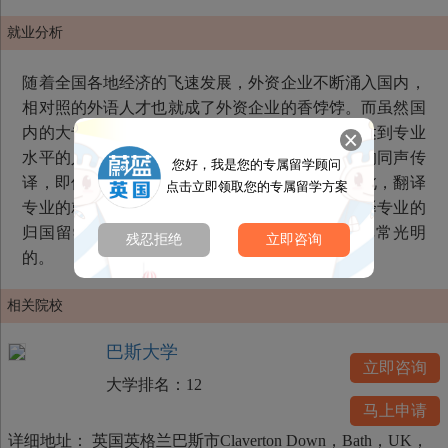
就业分析
随着全国各地经济的飞速发展，外资企业不断涌入国内，
相对照的外语人才也就成了外资企业的香饽饽。而虽然国
内的大专院校都有相关专业开设，但是真正能够达到专业
水平的人却少之又少，尤其是会场或者特殊场合的同声传
您好，我是您的专属留学顾问
译，即使花大价钱也没有太多的人能够胜任。因此，翻译
点击立即领取您的专属留学方案
专业的就业前景非常好，尤其是对于那些学习翻译专业的
归国留学生而言，他们今后归国发展的前景是非常光明
残忍拒绝
立即咨询
的。
相关院校
巴斯大学
立即咨询
大学排名：
12
马上申请
详细地址：
英国英格兰巴斯市Claverton Down，Bath，UK，