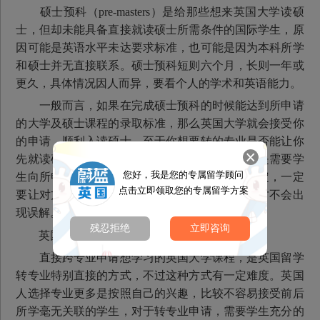
硕士预科（pre-masters）是给那些想来英国大学读硕
士，但却未能具备直接就读硕士所需条件的国际学生，原
因可能是英语水平未达要求标准，也可能是因为本科所学
和硕士并无直接联系。硕士预科短则六个月，长则一年或
更久，具体情况因人而异，要看个人的学术和英语能力。
一般而言，如果在完成硕士预科的时候能达到所申请
的大学及硕士课程的录取标准，那么英国大学就会接受你
的申请，顺利入读硕士。至于你想要转的专业是否能让你
先就读硕士预科，然后转专业就读硕士课程，还是需要学
您好，我是您的专属留学顾问
生向所申请大学和专业的负责人亲自询问才能确定，一定
点击立即领取您的专属留学方案
要让对方知道你转专业的计划和目标，沟通过程才不会出
现误解。
残忍拒绝
立即咨询
英国读研转专业途径三：直接跨专业申请
直接跨专业申请想学习的英国大学课程，是英国留学
转专业特别直接的方式，不过这种方式有一定难度。英国
人选择专业更多是按照自己的兴趣，比较不容易接受前后
所学毫无关联的学生，对于转专业申请，需要学生充分的