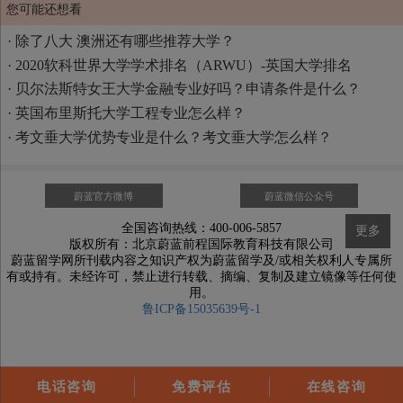
您可能还想看
·
除了八大 澳洲还有哪些推荐大学？
·
2020软科世界大学学术排名（ARWU）-英国大学排名
·
贝尔法斯特女王大学金融专业好吗？申请条件是什么？
·
英国布里斯托大学工程专业怎么样？
·
考文垂大学优势专业是什么？考文垂大学怎么样？
蔚蓝官方微博
蔚蓝微信公众号
全国咨询热线：400-006-5857
更多
版权所有：北京蔚蓝前程国际教育科技有限公司
蔚蓝留学网所刊载内容之知识产权为蔚蓝留学及/或相关权利人专属所
有或持有。未经许可，禁止进行转载、摘编、复制及建立镜像等任何使
用。
鲁ICP备15035639号-1
电话咨询
免费评估
在线咨询