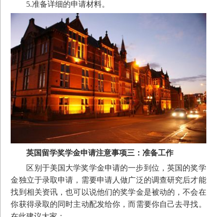
5.准备详细的申请材料。
您好，我是您的专属留学顾问
英国留学奖学金申请注意事项三：准备工作
点击立即领取您的专属留学方案
区别于美国大学奖学金申请的一步到位，英国的奖学
金独立于录取申请，需要申请人做广泛的调查研究后才能
残忍拒绝
立即咨询
找到相关资讯，也可以说他们的奖学金是被动的，不会在
你获得录取的同时主动配发给你，而需要你自己去寻找。
在此建议大家：